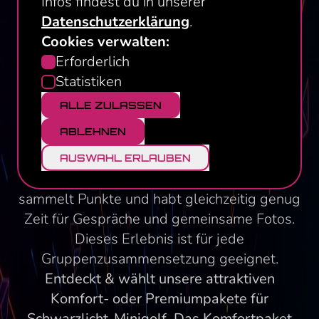
Infos findest du in unserer
Schwarzlicht-Minigolf spielt ihr in kreativ
Datenschutzerklärung
.
gestalteten Themenräumen, die durch
Cookies verwalten:
leuchtende Farben und 3D-Effekte eine
Einwilligungsauswahl
Erforderlich
besondere Atmosphäre schaffen. Jede Bahn
Statistiken
wird einzigartig inszeniert und schafft so den
ALLE ZULASSEN
perfekten Rahmen für euren ausgelassenen
ABLEHNEN
Junggesellenabschied oder eure
Geburtstagsfeier. Ihr tretet beim
AUSWAHL ERLAUBEN
Schwarzlicht Minigolf gegeneinander an,
sammelt Punkte und habt gleichzeitig genug
Zeit für Gespräche und gemeinsame Fotos.
Dieses Erlebnis ist für jede
Gruppenzusammensetzung geeignet.
Entdeckt & wählt unsere attraktiven
Komfort- oder Premiumpakete für
Schwarzlicht-Minigolf. Das Komfortpaket