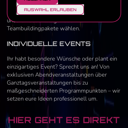
das passende Erlebnis. Wenn ihr ein Paket
AUSWAHL ERLAUBEN
buchen möchtet, könnt ihr gerne eines
unserer Geburtstags- oder
Teambuildingpakete wählen.
INDIVIDUELLE EVENTS
Ihr habt besondere Wünsche oder plant ein
einzigartiges Event? Sprecht uns an! Von
exklusiven Abendveranstaltungen über
Ganztagsveranstaltungen bis zu
maßgeschneiderten Programmpunkten – wir
setzen eure Ideen professionell um.
HIER GEHT ES DIREKT