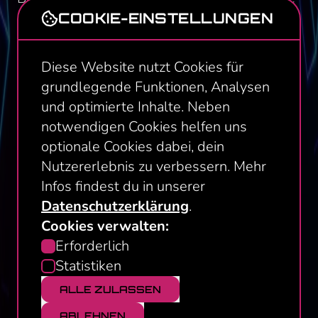
wetterunabhängige Location mit vielseitigen
COOKIE-EINSTELLUNGEN
Aktivitäten unter einem Dach.
Diese Website nutzt Cookies für
GEBURTSTAG FÜR
grundlegende Funktionen, Analysen
ERWACHSENE
und optimierte Inhalte. Neben
notwendigen Cookies helfen uns
Unsere Pakete für Junggesellenabschiede
optionale Cookies dabei, dein
eignen sich auch hervorragend für euren
Nutzererlebnis zu verbessern. Mehr
nächsten Geburtstag in Braunschweig. Darin
Infos findest du in unserer
ist alles enthalten, um den Tag perfekt zu
Datenschutzerklärung
.
machen.
Cookies verwalten:
Einwilligungsauswahl
Erforderlich
VEREINE & GRUPPEN
Statistiken
Egal ob Sportverein, Jugendgruppe oder
ALLE ZULASSEN
Freundeskreis – bei uns findet jede Gruppe
ABLEHNEN