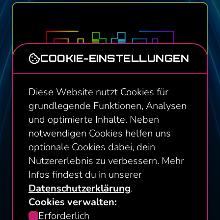
COOKIE-EINSTELLUNGEN
Diese Website nutzt Cookies für
grundlegende Funktionen, Analysen
und optimierte Inhalte. Neben
PIXEL GAMES
notwendigen Cookies helfen uns
Ein Raum voller Action und Spaß stellt
optionale Cookies dabei, dein
euch vor sportliche Herausforderungen.
Nutzererlebnis zu verbessern. Mehr
ALLES ZU PIXEL GAMES
Infos findest du in unserer
Datenschutzerklärung
.
Cookies verwalten:
Einwilligungsauswahl
Erforderlich